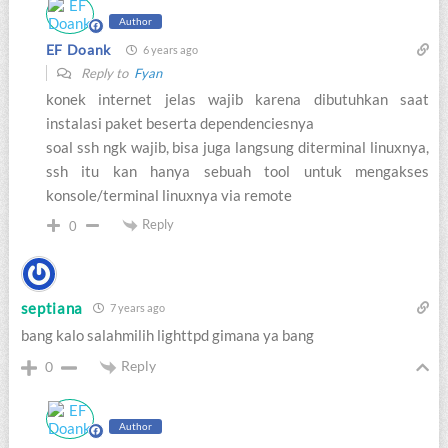
Author
EF Doank
6 years ago
Reply to
Fyan
konek internet jelas wajib karena dibutuhkan saat
instalasi paket beserta dependenciesnya
soal ssh ngk wajib, bisa juga langsung diterminal linuxnya,
ssh itu kan hanya sebuah tool untuk mengakses
konsole/terminal linuxnya via remote
Reply
0
septiana
7 years ago
bang kalo salahmilih lighttpd gimana ya bang
Reply
0
Author