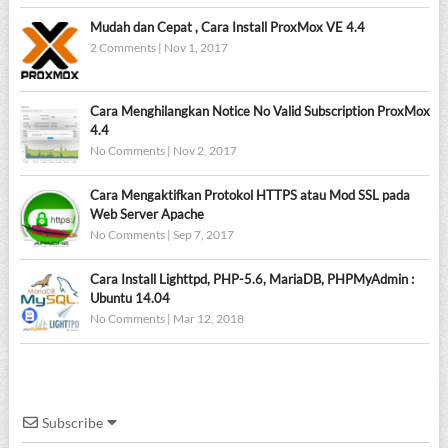
Mudah dan Cepat , Cara Install ProxMox VE 4.4
2 Comments
|
Nov 1, 2017
Cara Menghilangkan Notice No Valid Subscription ProxMox
4.4
No Comments
|
Nov 2, 2017
Cara Mengaktifkan Protokol HTTPS atau Mod SSL pada
Web Server Apache
No Comments
|
Sep 7, 2017
Cara Install Lighttpd, PHP-5.6, MariaDB, PHPMyAdmin :
Ubuntu 14.04
No Comments
|
Mar 12, 2018
Subscribe