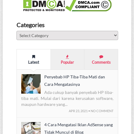
Categories
Categories
Latest
Popular
Comments
Penyebab HP Tiba-Tiba Mati dan
Cara Mengatasinya
Ada cukup banyak penyebab HP tiba-
tiba mati. Mulai dari karena kerusakan software,
maupun hardware yang...
APR 23, 2021 • NO COMMENT
4 Cara Mengatasi Iklan AdSense yang
Tidak Muncul di Blog