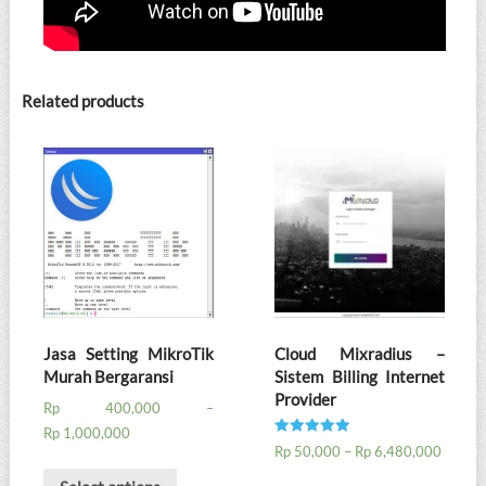
Related products
Jasa Setting MikroTik
Cloud Mixradius –
Murah Bergaransi
Sistem Billing Internet
Provider
Rp
400,000
–
Rp
1,000,000
Rated
Rp
50,000
–
Rp
6,480,000
5.00
out of 5