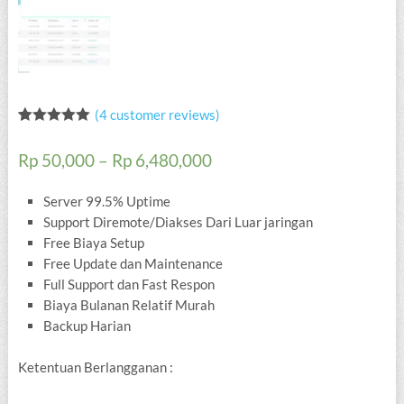
(
4
customer reviews)
Rated
4
5.00
out of 5
Rp
50,000
–
Rp
6,480,000
based on
customer
ratings
Server 99.5% Uptime
Support Diremote/Diakses Dari Luar jaringan
Free Biaya Setup
Free Update dan Maintenance
Full Support dan Fast Respon
Biaya Bulanan Relatif Murah
Backup Harian
Ketentuan Berlangganan :