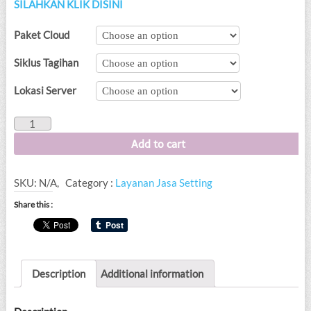
SILAHKAN KLIK DISINI
Paket Cloud
Siklus Tagihan
Lokasi Server
Cloud
Billspot
Add to cart
-
Sistem
SKU:
N/A
,
Category :
Layanan Jasa Setting
Billing
Internet
Share this :
Provider
quantity
Description
Additional information