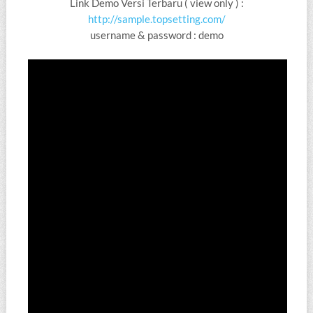
Link Demo Versi Terbaru ( view only ) :
http://sample.topsetting.com/
username & password : demo