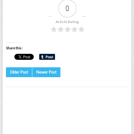
0
Article Rating
Share this :
Older Post
Newer Post