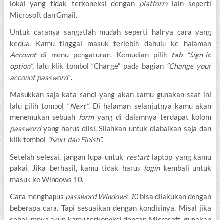
lokal yang tidak terkoneksi dengan
platform
lain seperti
Microsoft dan Gmail.
Untuk caranya sangatlah mudah seperti halnya cara yang
kedua. Kamu tinggal masuk terlebih dahulu ke halaman
Account
di menu pengaturan. Kemudian pilih
tab “Sign-in
option”
, lalu klik tombol “Change” pada bagian
“Change your
account password”
.
Masukkan saja kata sandi yang akan kamu gunakan saat ini
lalu pilih tombol “
Next”
. Di halaman selanjutnya kamu akan
menemukan sebuah
form
yang di dalamnya terdapat kolom
password
yang harus diisi. Silahkan untuk diabaikan saja dan
klik tombol
“Next dan Finish”
.
Setelah selesai, jangan lupa untuk
restart
laptop yang kamu
pakai. Jika berhasil, kamu tidak harus
login
kembali untuk
masuk ke Windows 10.
Cara menghapus
password Windows 1
0 bisa dilakukan dengan
beberapa cara. Tapi sesuaikan dengan kondisinya. Misal jika
sebelumnya akun kamu terkoneksi dengan Microsoft, gunakan