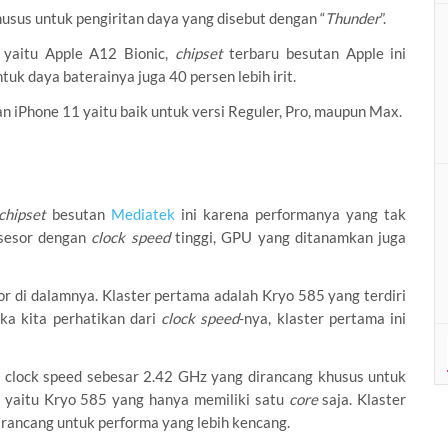
usus untuk pengiritan daya yang disebut dengan “
Thunder
”.
 yaitu Apple A12 Bionic,
chipset
terbaru besutan Apple ini
k daya baterainya juga 40 persen lebih irit.
an iPhone 11 yaitu baik untuk versi Reguler, Pro, maupun Max.
chipset
besutan
Mediatek
ini karena performanya yang tak
osesor dengan
clock speed
tinggi, GPU yang ditanamkan juga
sor di dalamnya. Klaster pertama adalah Kryo 585 yang terdiri
ka kita perhatikan dari
clock speed
-nya, klaster pertama ini
 clock speed sebesar 2.42 GHz yang dirancang khusus untuk
a yaitu Kryo 585 yang hanya memiliki satu
core
saja. Klaster
rancang untuk performa yang lebih kencang.