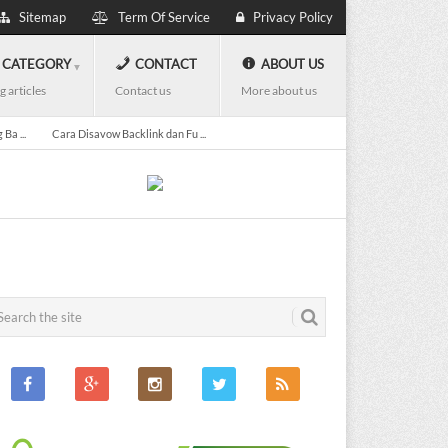
Sitemap
Term Of Service
Privacy Policy
CATEGORY
CONTACT
ABOUT US
g articles
Contact us
More about us
Ba ...
Cara Disavow Backlink dan Fu ...