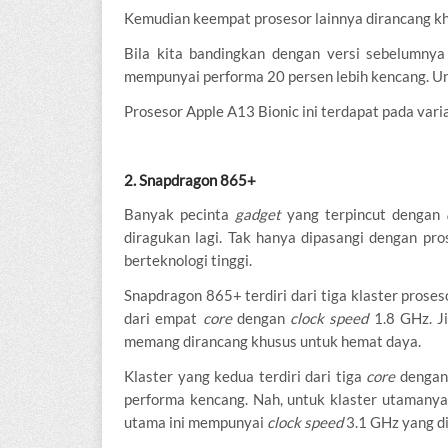
Kemudian keempat prosesor lainnya dirancang kh
Bila kita bandingkan dengan versi sebelumnya
mempunyai performa 20 persen lebih kencang. Untu
Prosesor Apple A13 Bionic ini terdapat pada vari
2. Snapdragon 865+
Banyak pecinta
gadget
yang terpincut dengan
diragukan lagi. Tak hanya dipasangi dengan pr
berteknologi tinggi.
Snapdragon 865+ terdiri dari tiga klaster prose
dari empat
core
dengan
clock speed
1.8 GHz. Ji
memang dirancang khusus untuk hemat daya.
Klaster yang kedua terdiri dari tiga
core
dengan
performa kencang. Nah, untuk klaster utamany
utama ini mempunyai
clock speed
3.1 GHz yang di