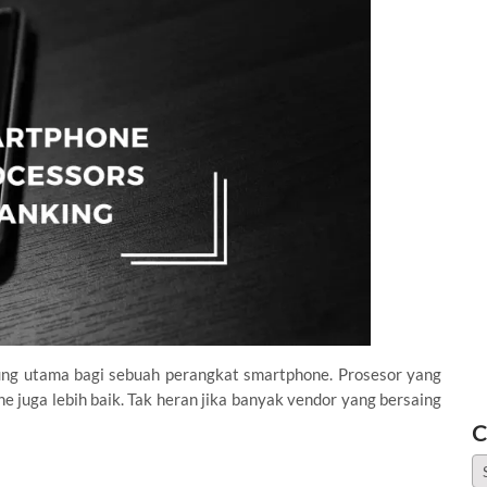
ung utama bagi sebuah perangkat smartphone. Prosesor yang
 juga lebih baik. Tak heran jika banyak vendor yang bersaing
C
Ca