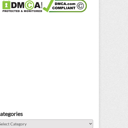
ategories
tegories