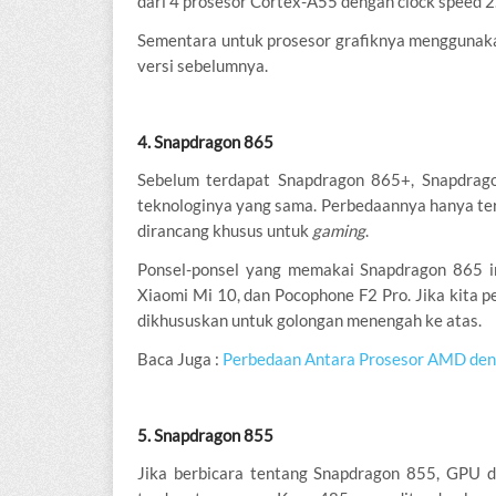
dari 4 prosesor Cortex-A55 dengan clock speed 2
Sementara untuk prosesor grafiknya menggunaka
versi sebelumnya.
4. Snapdragon 865
Sebelum terdapat Snapdragon 865+, Snapdrag
teknologinya yang sama. Perbedaannya hanya te
dirancang khusus untuk
gaming
.
Ponsel-ponsel yang memakai Snapdragon 865 in
Xiaomi Mi 10, dan Pocophone F2 Pro. Jika kita 
dikhususkan untuk golongan menengah ke atas.
Baca Juga :
Perbedaan Antara Prosesor AMD deng
5. Snapdragon 855
Jika berbicara tentang Snapdragon 855, GPU d