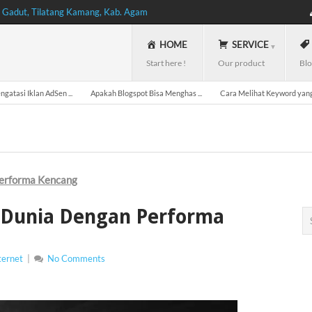
, Gadut, Tilatang Kamang, Kab. Agam
HOME
SERVICE
Start here !
Our product
Blo
gatasi Iklan AdSen ...
Apakah Blogspot Bisa Menghas ...
Cara Melihat Keyword yang 
Performa Kencang
i Dunia Dengan Performa
ternet
|
No Comments