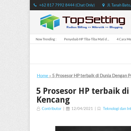
+62 817 7992 8444 (Chat Only)
Jl. Tanah Bato
Now Trending :
Penyebab HP Tiba-Tiba Mati d ...
4 Cara Men
Home
»
5 Prosesor HP terbaik di Dunia Dengan 
5 Prosesor HP terbaik d
Kencang
Contributor
|
12/04/2021
|
Teknologi dan In