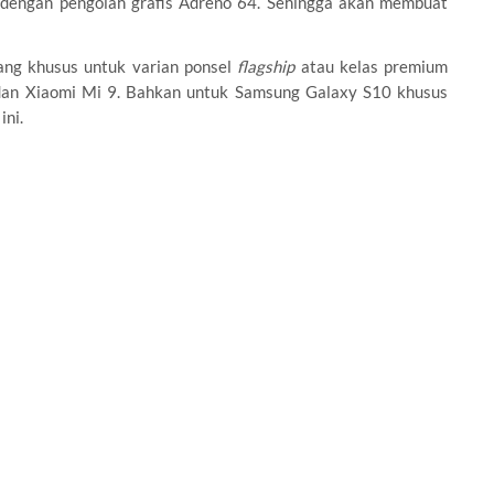
 dengan pengolah grafis Adreno 64. Sehingga akan membuat
ang khusus untuk varian ponsel
flagship
atau kelas premium
an Xiaomi Mi 9. Bahkan untuk Samsung Galaxy S10 khusus
t
ini.