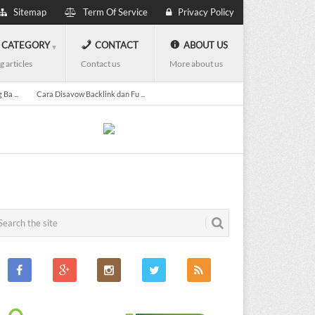
Sitemap
Term Of Service
Privacy Policy
CATEGORY
CONTACT
ABOUT US
g articles
Contact us
More about us
Ba ...
Cara Disavow Backlink dan Fu ...