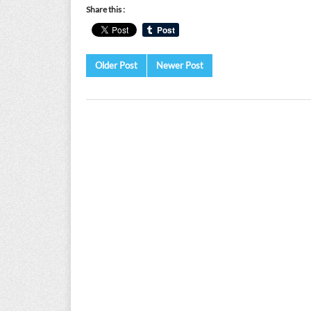
Share this :
Older Post
Newer Post