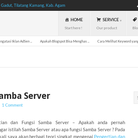
, Gadut, Tilatang Kamang, Kab. Agam
HOME
SERVICE
Start here !
Our product
Blo
gatasi Iklan AdSen ...
Apakah Blogspot Bisa Menghas ...
Cara Melihat Keyword yang 
Samba Server
1 Comment
tian dan Fungsi Samba Server – Apakah anda pernah
ar istilah Samba Server atau apa fungsi Samba Server ? Pada
 kali saya akan berbagi teori singkat mengenai
Pengertian dan