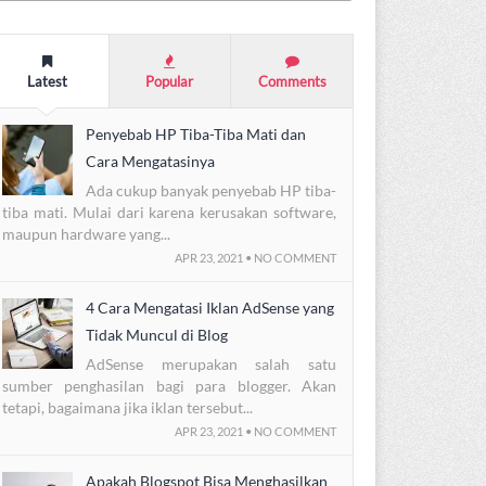
Latest
Popular
Comments
Penyebab HP Tiba-Tiba Mati dan
Cara Mengatasinya
Ada cukup banyak penyebab HP tiba-
tiba mati. Mulai dari karena kerusakan software,
maupun hardware yang...
APR 23, 2021 • NO COMMENT
4 Cara Mengatasi Iklan AdSense yang
Tidak Muncul di Blog
AdSense merupakan salah satu
sumber penghasilan bagi para blogger. Akan
tetapi, bagaimana jika iklan tersebut...
APR 23, 2021 • NO COMMENT
Apakah Blogspot Bisa Menghasilkan