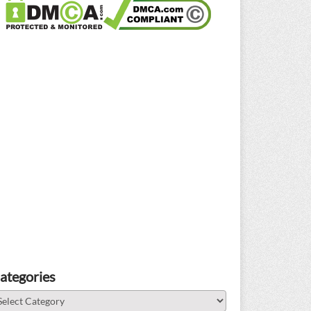
ategories
tegories