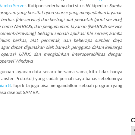
Samba Server
. Kutipan sederhana dari situs Wikipedia :
Samba
program yang bersifat open source yang menyediakan layanan
 berkas (file service) dan berbagi alat pencetak (print service),
si nama NetBIOS, dan pengumuman layanan (NetBIOS service
ement/browsing). Sebagai sebuah aplikasi file server, Samba
inkan berkas, alat pencetak, dan beberapa sumber daya
 agar dapat digunakan oleh banyak pengguna dalam keluarga
 operasi UNIX, dan mengizinkan interoperabilitas dengan
 operasi Windows
gunaan layanan data secara bersama-sama, kita tidak hanya
Transfer Protokol) yang sudah pernah saya bahas sebelumnya
ian 8
. Tapi kita juga bisa mengandalkan sebuah program yang
biasa disebut SAMBA.
C
Ca