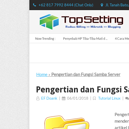
+62 817 7992 8444 (Chat Only)
Jl. Tanah Bato
Now Trending :
Penyebab HP Tiba-Tiba Mati d ...
4 Cara Men
Home
»
Pengertian dan Fungsi Samba Server
Pengertian dan Fungsi 
EF Doank
|
06/01/2018
|
Tutorial Linux
|
Penger
mendeng
artikel